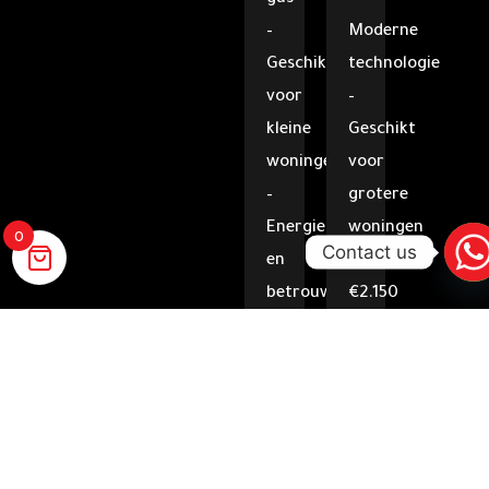
–
Moderne
Geschikt
technologie
voor
–
kleine
Geschikt
woningen
voor
–
grotere
Energiezuinig
woningen
0
Contact us
en
Vanaf
betrouwbaar
€2.150
Vanaf
incl.
€1.450
installatie
incl.
WHATSAPP
VRAAG
OFFERTE
installatie
WHATSAPP
VRAAG
OFFERTE