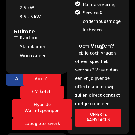
Ruime ervaring
2.5 kW
Service &
3.5 – 5 kW
onderhoudsmoge
Ruimte
lijkheden
Kantoor
Toch Vragen?
Slaapkamer
Heb je toch vragen
Woonkamer
of een specifiek
verzoek? Vraag dan
All
een vrijblijvende
Airco's
offerte aan en wij
CV-ketels
zullen direct contact
met je opnemen.
Hybride
Warmtepompen
OFFERTE
AANVRAGEN
Loodgieterswerk