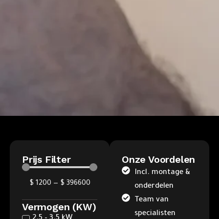
Prijs Filter
Onze Voordelen
Incl. montage &
$
1200
—
$
396600
onderdelen
Team van
Vermogen (kW)
specialisten
2.5 – 3.5 kW