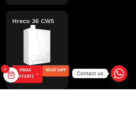
Hreco 36 CW5
0
VRAAG
WHATSAPP
Contact us
OFFERTE
Waarom kiezen voor hybride
warmtepompen?