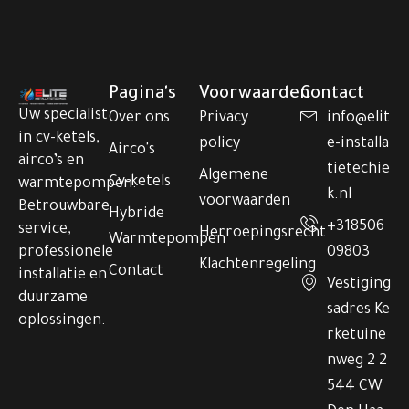
Pagina's
Voorwaarden
Contact
Uw specialist
Over ons
Privacy
info@elit
in cv-ketels,
policy
e-installa
Airco's
airco’s en
tietechie
Algemene
Cv-ketels
warmtepompen.
k.nl
voorwaarden
Betrouwbare
Hybride
+318506
service,
Herroepingsrecht
Warmtepompen
professionele
09803
Klachtenregeling
Contact
installatie en
Vestiging
duurzame
sadres Ke
oplossingen.
rketuine
nweg 2 2
544 CW