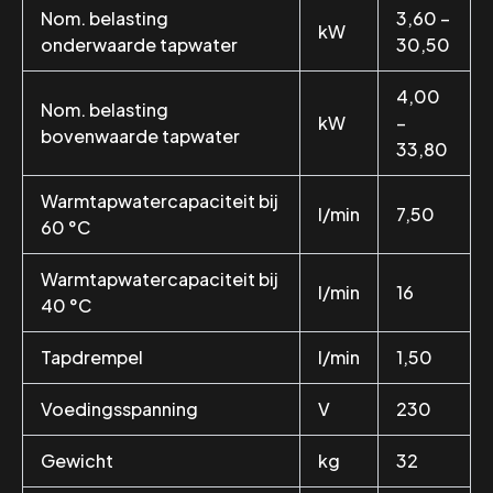
Nom. belasting
3,60 –
kW
onderwaarde tapwater
30,50
4,00
Nom. belasting
kW
–
bovenwaarde tapwater
33,80
Warmtapwatercapaciteit bij
l/min
7,50
60 °C
Warmtapwatercapaciteit bij
l/min
16
40 °C
Tapdrempel
l/min
1,50
Voedingsspanning
V
230
Gewicht
kg
32