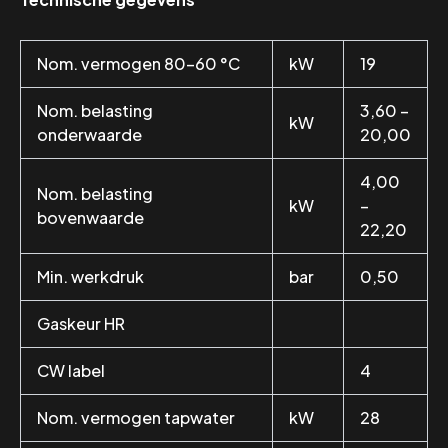
Nom. vermogen 80-60 °C
kW
19
Nom. belasting
3,60 –
kW
onderwaarde
20,00
4,00
Nom. belasting
kW
–
bovenwaarde
22,20
Min. werkdruk
bar
0,50
Gaskeur HR
CW label
4
Nom. vermogen tapwater
kW
28