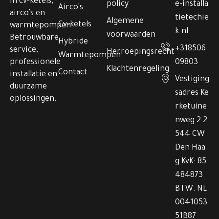
in cv-ketels,
policy
e-installa
Airco's
airco’s en
tietechie
Algemene
Cv-ketels
warmtepompen.
k.nl
voorwaarden
Betrouwbare
Hybride
+318506
service,
Herroepingsrecht
Warmtepompen
professionele
09803
Klachtenregeling
Contact
installatie en
Vestiging
duurzame
sadres Ke
oplossingen.
rketuine
nweg 2 2
544 CW
Den Haa
g KvK: 85
484873
BTW: NL
0041053
51B87