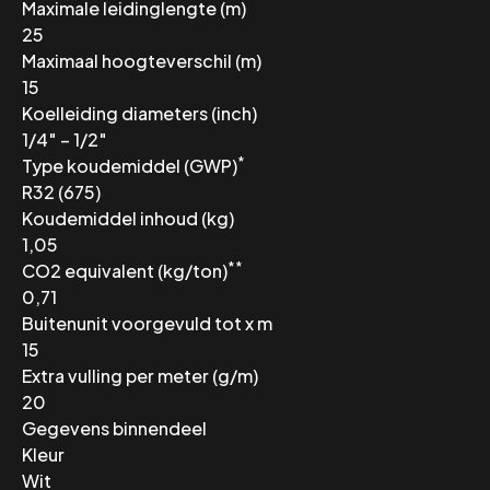
Maximale leidinglengte (m)
25
Maximaal hoogteverschil (m)
15
Koelleiding diameters (inch)
1/4″ – 1/2″
*
Type koudemiddel (GWP)
R32 (675)
Koudemiddel inhoud (kg)
1,05
**
CO2 equivalent (kg/ton)
0,71
Buitenunit voorgevuld tot x m
15
Extra vulling per meter (g/m)
20
Gegevens binnendeel
Kleur
Wit