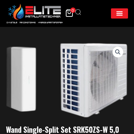
Skip
to
0
content
Wand Single-Split Set SRK50ZS-W 5,0