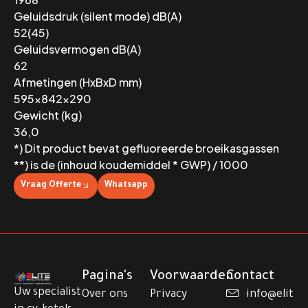
Geluidsdruk (silent mode) dB(A)
52(45)
Geluidsvermogen dB(A)
62
Afmetingen (HxBxD mm)
595x842x290
Gewicht (kg)
36,0
*) Dit product bevat gefluoreerde broeikasgassen
**) is de (inhoud koudemiddel * GWP) / 1000
Vraag Offerte
Whatsapp
Pagina's
Voorwaarden
Contact
Uw specialist
Over ons
Privacy
info@elit