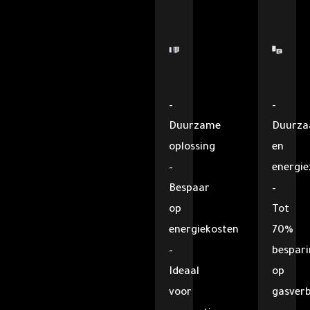
–
–
Duurzame
Duurz
oplossing
en
–
energie
Bespaar
–
op
Tot
energiekosten
70%
–
bespar
Ideaal
op
voor
gasverb